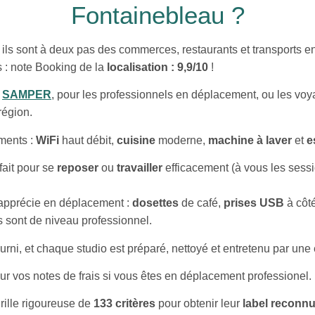
Fontainebleau ?
 ils sont à deux pas des commerces, restaurants et transports 
s : note Booking de la
localisation : 9,9/10
!
t
SAMPER
, pour les professionnels en déplacement, ou les vo
région.
ments :
WiFi
haut débit,
cuisine
moderne,
machine à laver
et
e
rfait pour se
reposer
ou
travailler
efficacement (à vous les sess
n apprécie en déplacement :
dosettes
de café,
prises USB
à côté
 sont de niveau professionnel.
urni, et chaque studio est préparé, nettoyé et entretenu par une 
ur vos notes de frais si vous êtes en déplacement professionel.
rille rigoureuse de
133 critères
pour obtenir leur
label reconnu